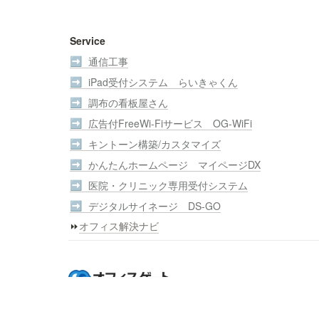
Service
通信工事
➡️
iPad受付システム らいきゃくん
➡️
調布の看板屋さん
➡️
広告付FreeWi-Fiサービス OG-WiFi
➡️
キントーン構築/カスタマイズ
➡️
かんたんホームページ マイページDX
➡️
医院・クリニック専用受付システム
➡️
デジタルサイネージ DS-GO
➡️
⏩️
オフィス解決ナビ
会社概要